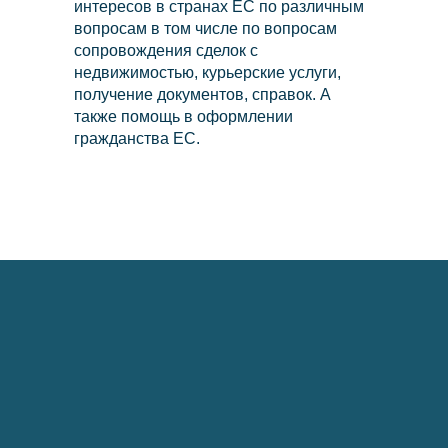
интересов в странах ЕС по различным
вопросам в том числе по вопросам
сопровождения сделок с
недвижимостью, курьерские услуги,
info@kurbalov.ru
получение документов, справок. А
также помощь в оформлении
+7 911 925-66-88
гражданства ЕС.
Telegram-канал
Связаться с нами
Наверх⠀⠀
2011-2026
© Коллегия адвокатов «KGBP»
Политика конфиденциальности