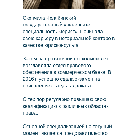
Окончила Челябинский
государственный университет,
специальность «юрист». Начинала
свою карьеру в нотариальной конторе в
+7
качестве юрисконсульта.
Затем на протяжении нескольких лет
возглавляла отдел правового
обеспечения в коммерческом банке. В
2016 г. успешно сдала экзамен на
Я согласен(-на) с
политикой конфиденциальности
присвоение статуса адвоката.
С тех пор регулярно повышаю свою
Отправить
квалификацию в различных областях
права.
Основной специализацией на текущий
момент является представительство