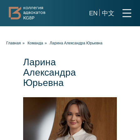
EN
中文
О коллегии
Главная
»
Команда
»
Ларина Александра Юрьевна
Практики
Команда
Ларина
Новости
Александра
Карьера
Юрьевна
Контакты
+7 911 925-66-
info@kurbalov.