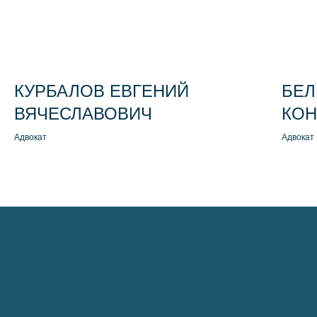
Отправить
КУРБАЛОВ ЕВГЕНИЙ
БЕЛ
ВЯЧЕСЛАВОВИЧ
КОН
Адвокат
Адвокат
info@kurbalov.ru
+7 911 925-66-88
Telegram-канал