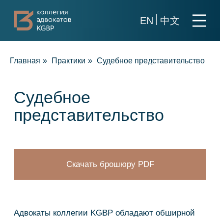
EN
中文
О коллегии
Главная
»
Практики
»
Судебное представительство
Судебное
Практики
представительство
Команда
Новости
Скачать брошюру PDF
Карьера
Контакты
Адвокаты коллегии KGBP обладают обширной
экспертизой в сфере разрешения правовых
споров. Многие наши правовые позиции
становятся прецедентными и влияют на
+7 911 925-66-
развитие судебной практики в целом.
info@kurbalov.
Наши адвокаты ежедневно участвуют в
судебных процессах по всей территории РФ,
представляя интересы доверителей во всех