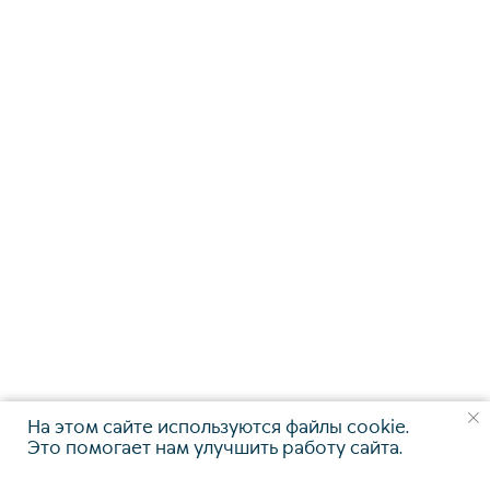
Telegram-канал
Связаться с нами
Наверх⠀⠀
© Коллегия адвокатов «KGBP»
2011-2026
Политика конфиденциальности
На этом сайте используются файлы cookie.
Это помогает нам улучшить работу сайта.