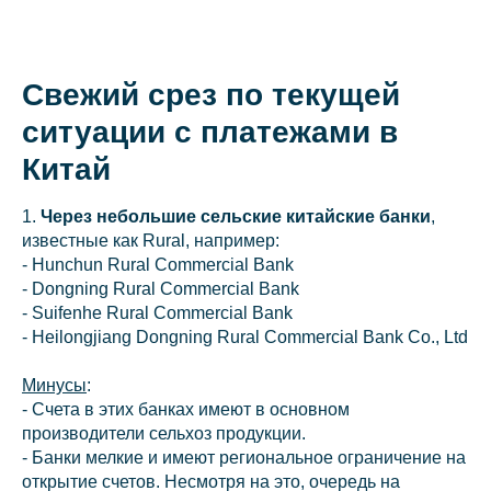
Свежий срез по текущей
О коллегии
ситуации с платежами в
Практики
Китай
Команда
1.
Через небольшие сельские китайские банки
,
Новости
известные как Rural, например:
- Hunchun Rural Commercial Bank
Карьера
- Dongning Rural Commercial Bank
Контакты
- Suifenhe Rural Commercial Bank
- Heilongjiang Dongning Rural Commercial Bank Co., Ltd
Минусы
:
+7 911 925-66-
- Счета в этих банках имеют в основном
info@kurbalo
производители сельхоз продукции.
- Банки мелкие и имеют региональное ограничение на
открытие счетов. Несмотря на это, очередь на