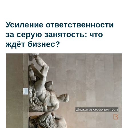
Усиление ответственности
О коллегии
за серую занятость: что
Практики
ждёт бизнес?
Команда
Новости
Карьера
Контакты
+7 911 925-66-
info@kurbalov.