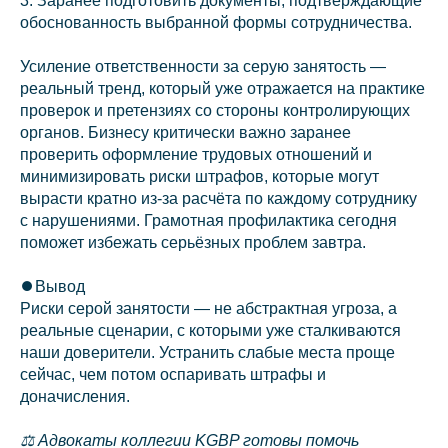
3. Заранее подготовить документы, подтверждающие
обоснованность выбранной формы сотрудничества.
info@kurbalov.ru
Усиление ответственности за серую занятость —
+7 911 925-66-88
реальный тренд, который уже отражается на практике
проверок и претензиях со стороны контролирующих
Telegram-канал
органов. Бизнесу критически важно заранее
проверить оформление трудовых отношений и
минимизировать риски штрафов, которые могут
вырасти кратно из‑за расчёта по каждому сотруднику
с нарушениями. Грамотная профилактика сегодня
поможет избежать серьёзных проблем завтра.
Связаться с нами
⏺️Вывод
Риски серой занятости — не абстрактная угроза, а
Наверх⠀⠀
реальные сценарии, с которыми уже сталкиваются
наши доверители. Устранить слабые места проще
сейчас, чем потом оспаривать штрафы и
2011-2026
© Коллегия адвокатов «KGBP»
Политика конфиденциальности
доначисления.
⚖️ Адвокаты коллегии KGBP готовы помочь