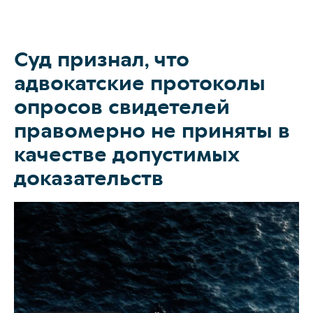
Суд признал, что
О коллегии
адвокатские протоколы
опросов свидетелей
Практики
правомерно не приняты в
Команда
качестве допустимых
Новости
доказательств
Карьера
Контакты
+7 911 925-66-
info@kurbalov.