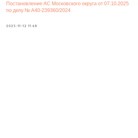
Постановление АС Московского округа от 07.10.2025
по делу № А40-239360/2024
2025-11-12 11:48
info@kurbalov.ru
+7 911 925-66-88
Telegram-канал
Связаться с нами
Наверх⠀⠀