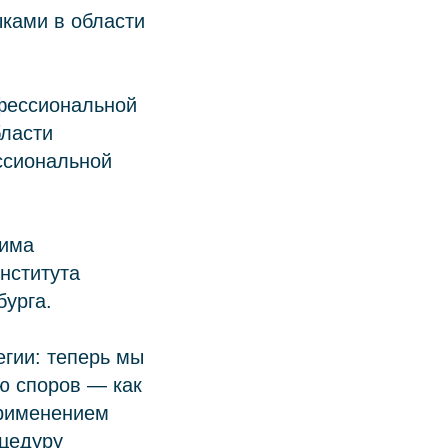
ками в области
фессиональной
бласти
ссиональной
сима
нститута
бурга.
гии: теперь мы
ю споров — как
применением
оцедуру