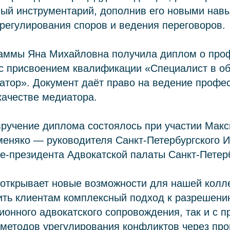
ый инструментарий, дополнив его новыми навы
регулирования споров и ведения переговоров.
раммы Яна Михайловна получила диплом о про
 с присвоением квалификации «Специалист в о
атор». Документ даёт право на ведение профе
качестве медиатора.
вручение диплома состоялось при участии Мак
еняко — руководителя Санкт‑Петербургского И
е‑президента Адвокатской палаты Санкт‑Петер
открывает новые возможности для нашей колле
ть клиентам комплексный подход к разрешени
ионного адвокатского сопровождения, так и с 
 методов урегулирования конфликтов через пр