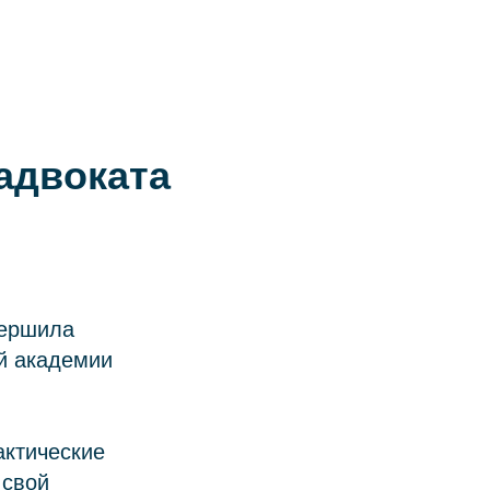
Связаться с нами
RU
EN
中文
адвоката
ершила
й академии
актические
 свой