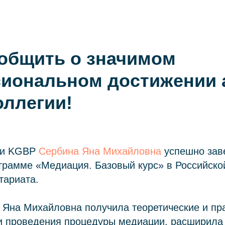
Практики
Коллегия
Контакты
+7 (911) 925-66-88
общить о значимом
иональном достижении 
оллегии!
ии KGBP
Сербина Яна Михайловна
успешно зав
грамме «Медиация. Базовый курс» в Российско
тариата.
 Яна Михайловна получила теоретические и пр
ти проведения процедуры медиации, расширила