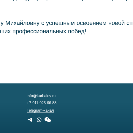
у Михайловну с успешным освоением новой сп
ших профессиональных побед!
info@kurbalov.ru
+7 911 925-66-88
Telegram-канал
иальности