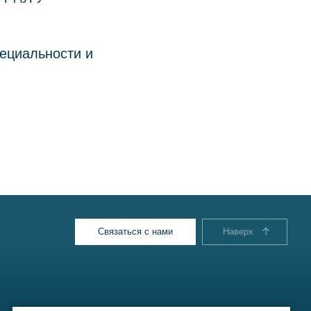
ециальности и
Связаться с нами
Наверх⠀⠀