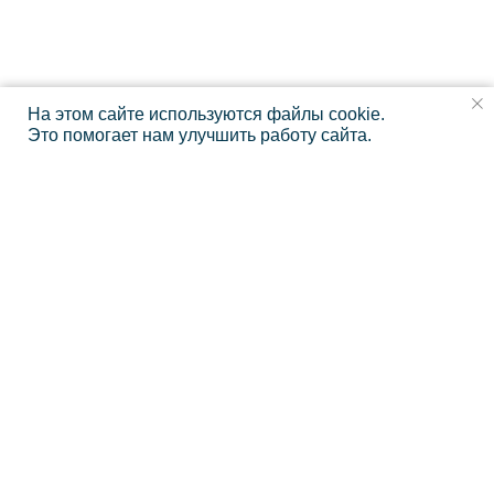
Наверх⠀⠀
2011-2026
© Коллегия адвокатов «KGBP»
Политика конфиденциальности
На этом сайте используются файлы cookie.
Это помогает нам улучшить работу сайта.