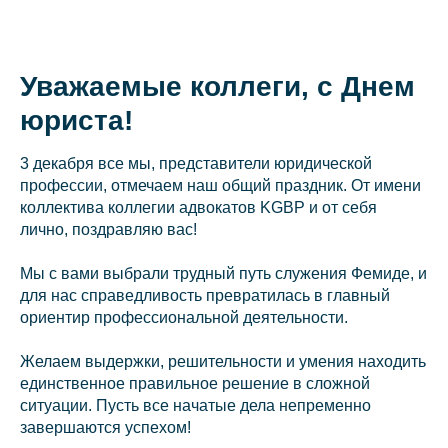
Уважаемые коллеги, с Днем
О коллегии
юриста!
Практики
3 декабря все мы, представители юридической
Команда
профессии, отмечаем наш общий праздник. От имени
коллектива коллегии адвокатов KGBP и от себя
Новости
лично, поздравляю вас!
Карьера
Мы с вами выбрали трудный путь служения Фемиде, и
Контакты
для нас справедливость превратилась в главный
ориентир профессиональной деятельности.
Желаем выдержки, решительности и умения находить
+7 911 925-66-
единственное правильное решение в сложной
info@kurbalov.
ситуации. Пусть все начатые дела непременно
завершаются успехом!