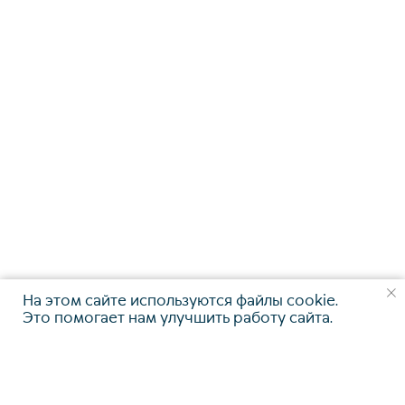
info@kurbalov.ru
+7 911 925-66-88
Telegram-канал
Связаться с нами
Наверх⠀⠀
На этом сайте используются файлы cookie.
Это помогает нам улучшить работу сайта.
2011-2026
© Коллегия адвокатов «KGBP»
Политика конфиденциальности