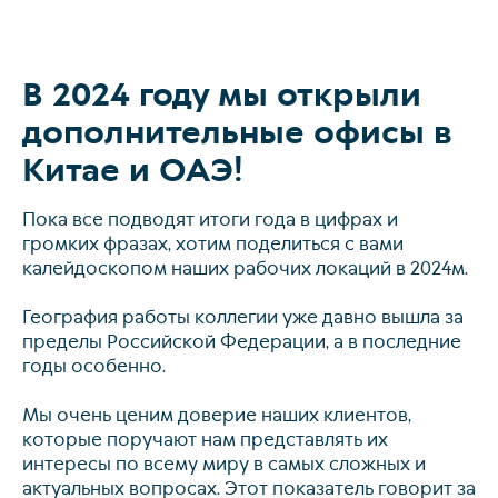
В 2024 году мы открыли
О коллегии
дополнительные офисы в
Практики
Китае и ОАЭ!
Команда
Пока все подводят итоги года в цифрах и
Новости
громких фразах, хотим поделиться с вами
калейдоскопом наших рабочих локаций в 2024м.
Карьера
Контакты
География работы коллегии уже давно вышла за
пределы Российской Федерации, а в последние
годы особенно.
+7 911 925-66
Мы очень ценим доверие наших клиентов,
info@kurbalo
которые поручают нам представлять их
интересы по всему миру в самых сложных и
актуальных вопросах. Этот показатель говорит за