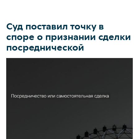
Суд поставил точку в
О коллегии
споре о признании сделки
Практики
посреднической
Команда
Новости
Карьера
Контакты
+7 911 925-66
info@kurbalo