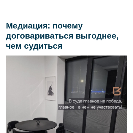
Медиация: почему
О коллегии
договариваться выгоднее,
Практики
чем судиться
Команда
Новости
Карьера
Контакты
+7 911 925-66
info@kurbalov.