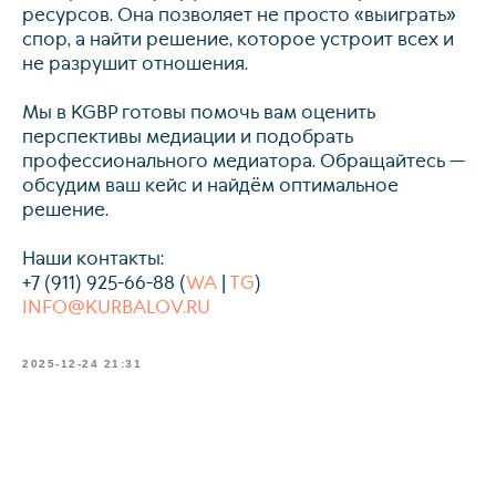
ресурсов. Она позволяет не просто «выиграть»
спор, а найти решение, которое устроит всех и
info@kurbalov.ru
не разрушит отношения.
+7 911 925-66-88
Мы в KGBP готовы помочь вам оценить
перспективы медиации и подобрать
Telegram-канал
профессионального медиатора. Обращайтесь —
обсудим ваш кейс и найдём оптимальное
решение.
Наши контакты:
+7 (911) 925-66-88
(
WA
|
TG
)
INFO@KURBALOV.RU
Связаться с нами
2025-12-24 21:31
Наверх⠀⠀
2011-2026
© Коллегия адвокатов «KGBP»
Политика конфиденциальности