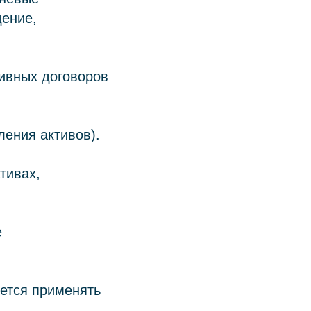
дение,
тивных договоров
ления активов).
тивах,
е
уется применять