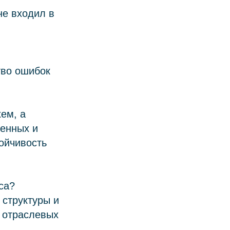
не входил в
тво ошибок
ем, а
менных и
ойчивость
са?
Связаться с нами
Наверх⠀⠀
 структуры и
 отраслевых