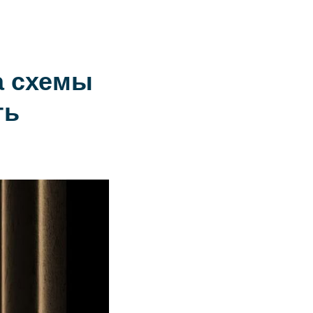
Связаться с нами
RU
EN
中文
а схемы
ть