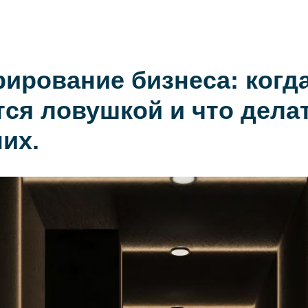
Практики
Коллегия
Контакты
+7 (911) 925-66-88
рирование бизнеса: когд
тся ловушкой и что дела
их.