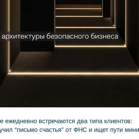
е ежедневно встречаются два типа клиентов:
олучил “письмо счастья” от ФНС и ищет пути мин