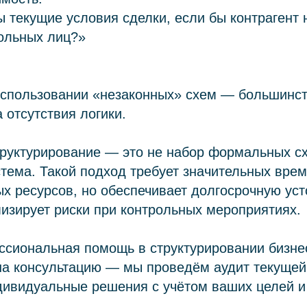
 текущие условия сделки, если бы контрагент 
рольных лиц?»
использовании «незаконных» схем — большинс
 отсутствия логики.
руктурирование — это не набор формальных сх
тема. Такой подход требует значительных вре
х ресурсов, но обеспечивает долгосрочную уст
изирует риски при контрольных мероприятиях.
info@kurbalov.ru
ссиональная помощь в структурировании бизне
+7 911 925-66-88
на консультацию — мы проведём аудит текущей
Telegram-канал
дивидуальные решения с учётом ваших целей и