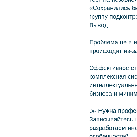
«Сохранились бы
группу подконт
Вывод
Проблема не в 
происходит из‑за
Эффективное ст
комплексная сис
интеллектуальны
бизнеса и миним
О коллегии
🌫 Нужна профе
Практики
Записывайтесь 
Команда
разработаем ин
Новости
особенностей.
Карьера