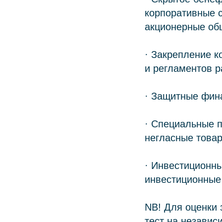
корпоративные с
акционерные общ
· Закрепление к
и регламентов р
· Защитные фина
· Специальные 
негласные товар
· Инвестиционн
инвестиционные 
NB! Для оценки 
тест на независ