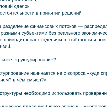
ловий сделок;
мостоятельности в принятии решений.
ое разделение финансовых потоков — распреде
разными субъектами без реального экономичес
о приводит к расхождениям в отчётности и пов
нзий.
льное структурирование?
турирование начинается не с вопроса «куда спр
ачем? в чём смысл?».
 структуры необходимо использовать проверен
фициарное владение (через опционы, многоуро