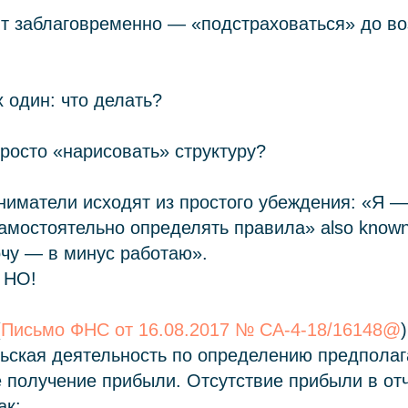
дит заблаговременно — «подстраховаться» до в
х один: что делать?
росто «нарисовать» структуру?
иматели исходят из простого убеждения: «Я —
самостоятельно определять правила» also know
чу — в минус работаю».
ь НО!
(
Письмо ФНС от 16.08.2017 № СА‑4‑18/16148@
)
ьская деятельность по определению предполаг
 получение прибыли. Отсутствие прибыли в от
ак: