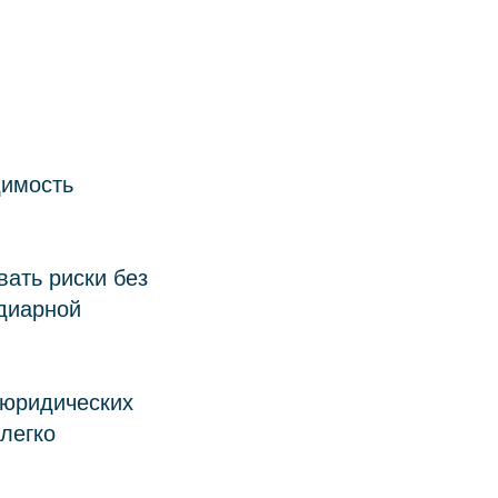
димость
ать риски без
идиарной
 юридических
легко