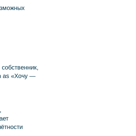
озможных
 собственник,
n as «Хочу —
,
ает
чётности