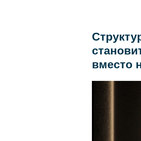
Структу
станови
вместо н