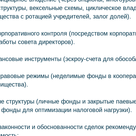
труктуры, вексельные схемы, циклическое вла
ества с ротацией учредителей, залог долей).
орпоративного контроля (посредством корпора
аботы совета директоров).
нсовые инструменты (эскроу‑счета для обособ
правовые режимы (неделимые фонды в коопера
ищества).
ые структуры (личные фонды и закрытые паевы
фонды для оптимизации налоговой нагрузки).
законности и обоснованности сделок рекоменд
имость: