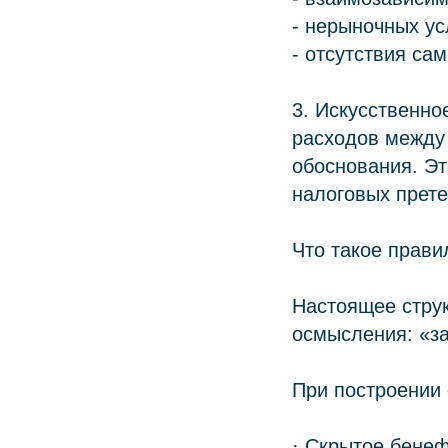
- нерыночных ус
- отсутствия са
3. Искусственн
расходов между 
обоснования. Эт
налоговых прете
Что такое прави
Настоящее струк
осмысления: «з
При построении
· Скрытое бене