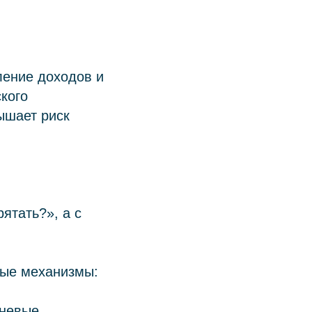
ление доходов и
кого
ышает риск
ятать?», а с
ные механизмы:
вневые