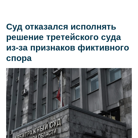
Суд отказался исполнять
О коллегии
решение третейского суда
Практики
из-за признаков фиктивного
Команда
спора
Новости
Карьера
Контакты
+7 911 925-66-
info@kurbalov.