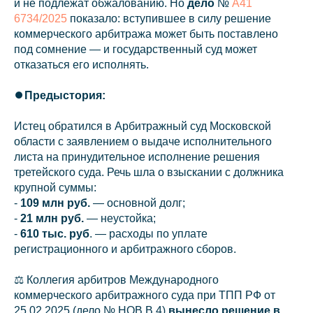
и не подлежат обжалованию. Но
дело
№
А41
6734/2025
показало: вступившее в силу решение
коммерческого арбитража может быть поставлено
под сомнение — и государственный суд может
отказаться его исполнять.
⏺️
Предыстория:
Истец обратился в Арбитражный суд Московской
области с заявлением о выдаче исполнительного
листа на принудительное исполнение решения
третейского суда. Речь шла о взыскании с должника
крупной суммы:
-
109 млн руб.
— основной долг;
-
21 млн руб.
— неустойка;
-
610 тыс. руб
. — расходы по уплате
регистрационного и арбитражного сборов.
⚖️ Коллегия арбитров Международного
коммерческого арбитражного суда при ТПП РФ от
25.02.2025 (дело № НОВ В 4)
вынесло решение в