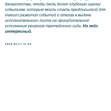
банкротства, чтобы дать более глубокую оценку
событиям, которые могли стать предпосылкой для
такого развития событий и отказа в выдаче
info@kurbalov.ru
исполнительного листа на принудительное
исполнение решения третейского суда.
Но кейс
+7 911 925-66-88
интересный.
Telegram-канал
2026-04-17 11:45
Связаться с нами
Наверх⠀⠀
2011-2026
© Коллегия адвокатов «KGBP»
Политика конфиденциальности