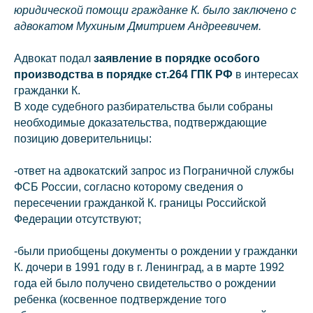
юридической помощи гражданке К. было заключено с
адвокатом Мухиным Дмитрием Андреевичем.
Адвокат подал
заявление в порядке особого
производства в порядке ст.264 ГПК РФ
в интересах
гражданки К.
В ходе судебного разбирательства были собраны
необходимые доказательства, подтверждающие
позицию доверительницы:
info@kurbalov.ru
+7 911 925-66-88
-ответ на адвокатский запрос из Пограничной службы
ФСБ России, согласно которому сведения о
Telegram-канал
пересечении гражданкой К. границы Российской
Федерации отсутствуют;
-были приобщены документы о рождении у гражданки
К. дочери в 1991 году в г. Ленинград, а в марте 1992
года ей было получено свидетельство о рождении
ребенка (косвенное подтверждение того
Связаться с нами