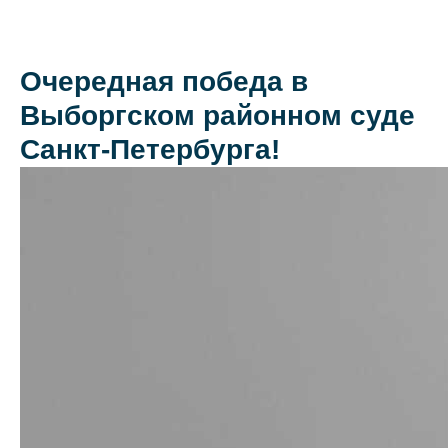
Очередная победа в
Выборгском районном суде
О коллегии
Санкт-Петербурга!
Практики
Команда
Новости
Карьера
Контакты
+7 911 925-66-
info@kurbalov.