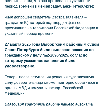
обстоятельства, что она проживала в указанный
период времени в Ленинграде/Санкт-Петербурге);
Наверх⠀⠀
-был допрошен свидетель (сестра заявителя –
2011-2026
© Коллегия адвокатов «KGBP»
гражданки К.), который подтвердил факт ее
Политика конфиденциальности
проживания на территории Российской Федерации в
указанный период времени.
27 марта 2025 года Выборгским районным судом
Санкт-Петербурга было вынесено решение по
гражданскому делу №2-2096/2025, согласно
которому указанное заявление было
удовлетворено
.
Теперь, после вступления решения суда законную
силу, доверительница сможет повторно обратиться в
органы МВД и получить паспорт Российской
Федерации.
Благодаря грамотной работе нашего адвоката