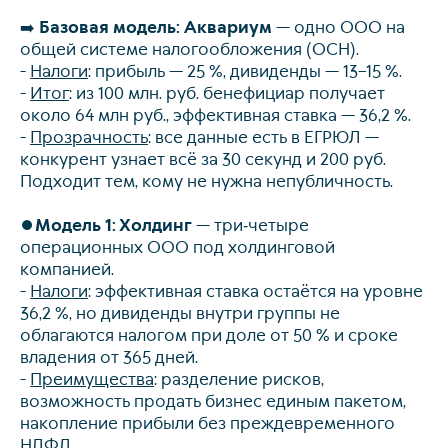
➡️
Базовая модель: Аквариум
— одно ООО на
общей системе налогообложения (ОСН).
-
Налоги
: прибыль — 25 %, дивиденды — 13–15 %.
-
Итог
: из 100 млн. руб. бенефициар получает
около 64 млн руб., эффективная ставка — 36,2 %.
-
Прозрачность
: все данные есть в ЕГРЮЛ —
конкурент узнает всё за 30 секунд и 200 руб.
Подходит тем, кому не нужна непубличность.
⏺
Модель 1: Холдинг
— три‑четыре
операционных ООО под холдинговой
компанией.
-
Налоги
: эффективная ставка остаётся на уровне
36,2 %, но дивиденды внутри группы не
облагаются налогом при доле от 50 % и сроке
владения от 365 дней.
-
Преимущества
: разделение рисков,
возможность продать бизнес единым пакетом,
накопление прибыли без преждевременного
НДФЛ.