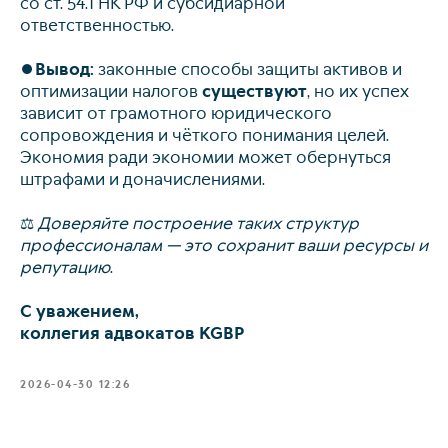
со ст. 54.1 НК РФ и субсидиарной
ответственностью.
⏺️
Вывод:
законные способы защиты активов и
оптимизации налогов
существуют
, но их успех
зависит от грамотного юридического
сопровождения и чёткого понимания целей.
Экономия ради экономии может обернуться
штрафами и доначислениями.
⚖️
Доверяйте построение таких структур
профессионалам — это сохранит ваши ресурсы и
репутацию
.
С уважением,
коллегия адвокатов KGBP
info@kurbalov.ru
+7 911 925-66-88
2026-04-30 12:26
Telegram-канал