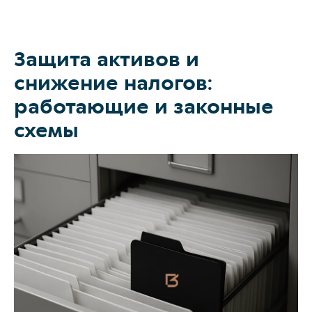
Защита активов и
О коллегии
снижение налогов:
Практики
работающие и законные
Команда
схемы
Новости
Карьера
Контакты
+7 911 925-66
info@kurbalo