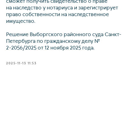
сможет получить свидетельство о праве
+7 911 925-66-88
на наследство у нотариуса и зарегистрирует
Telegram-канал
право собственности на наследственное
имущество.
Решение Выборгского районного суда Санкт-
Петербурга по гражданскому делу №
2−2056/2025 от 12 ноября 2025 года.
Связаться с нами
2025-11-13 11:53
Наверх⠀⠀
2011-2026
© Коллегия адвокатов «KGBP»
Политика конфиденциальности