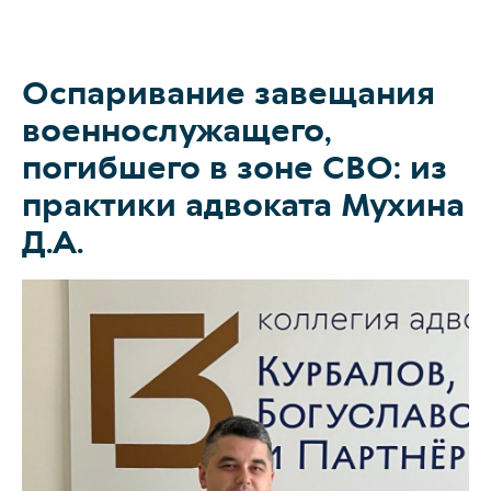
Оспаривание завещания
О коллегии
военнослужащего,
Практики
погибшего в зоне СВО: из
Команда
практики адвоката Мухина
Д.А.
Новости
Карьера
Контакты
+7 911 925-66
info@kurbalo