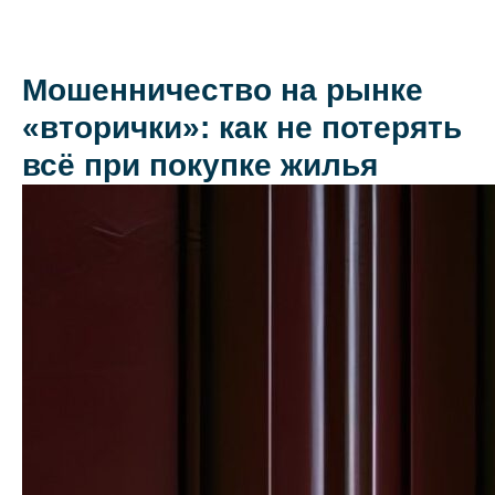
Мошенничество на рынке
«вторички»: как не потерять
О коллегии
всё при покупке жилья
Практики
Команда
Новости
Карьера
Контакты
+7 911 925-66-
info@kurbalov.