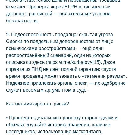
info@kurbalov.ru
исчезает. Проверка через ЕГРН и письменный
+7 911 925-66-88
договор с распиской — обязательные условия
безопасности.
Telegram-канал
5. Недееспособность продавца: скрытая угроза
Сделки по поддельным доверенностям от лиц с
психическими расстройствами — ещё один
распространённый сценарий, один из которых
описывали здесь (https://t.me/kurbalov/415). Даже
Связаться с нами
справка из ПНД не даёт полной гарантии: спустя
время продавец может заявить о «затмении разума».
Надежнее привлекать органы опеки — их одобрение
Наверх⠀⠀
служит весомым аргументом в суде.
2011-2026
© Коллегия адвокатов «KGBP»
Как минимизировать риски?
Политика конфиденциальности
• Проводите детальную проверку сторон сделки и
объекта: изучайте историю владения, наличие
наследников, использование маткапитала,