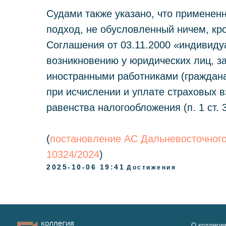
Судами также указано, что примене
подход, не обусловленный ничем, кро
Соглашения от 03.11.2000 «индивид
возникновению у юридических лиц, 
иностранными работниками (граждан
при исчислении и уплате страховых в
О коллегии
равенства налогообложения (п. 1 ст. 
Практики
Команда
(
постановление АС Дальневосточного 
Новости
Карьера
10324/2024
)
Контакты
2025-10-06 19:41
Достижения
2011-2026
© Коллегия адвокатов «KGBP»
Политика конфиденц