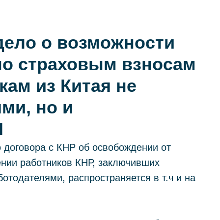
Практики
Коллегия
Контакты
+7 (911) 925-66-88
дело о возможности
по страховым взносам
кам из Китая не
ми, но и
П
 договора с КНР об освобождении от
ении работников КНР, заключивших
отодателями, распространяется в т.ч и на