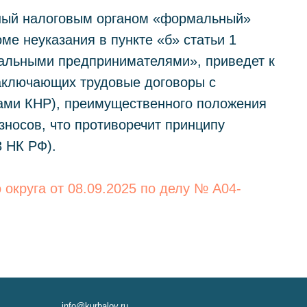
нный налоговым органом «формальный»
ме неуказания в пункте «б» статьи 1
уальными предпринимателями», приведет к
заключающих трудовые договоры с
ами КНР), преимущественного положения
зносов, что противоречит принципу
info@kurbalov.ru
3 НК РФ).
+7 911 925-66-88
Telegram-канал
округа от 08.09.2025 по делу № А04-
иальности