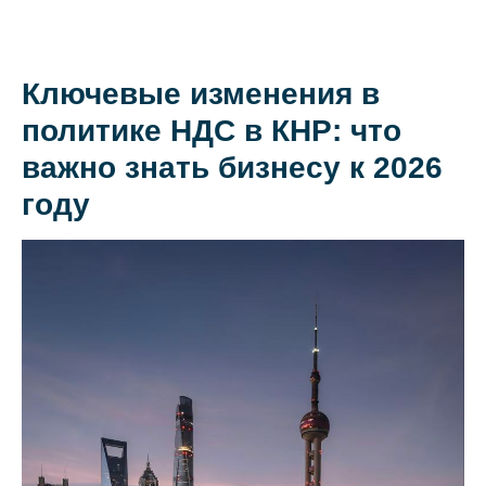
Ключевые изменения в
О коллегии
политике НДС в КНР: что
Практики
важно знать бизнесу к 2026
Команда
году
Новости
Карьера
Контакты
+7 911 925-66-
info@kurbalov.