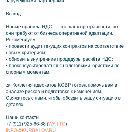
зарубежными партнёрами.
Вывод
Новые правила НДС — это шаг к прозрачности, но
они требуют от бизнеса оперативной адаптации.
Рекомендуем:
• провести аудит текущих контрактов на соответствие
info@kurbalov.ru
новым критериям;
• обновить внутренние процедуры расчёта НДС;
+7 911 925-66-88
• проконсультироваться с налоговыми юристами по
спорным моментам.
Telegram-канал
🌫 Коллегия адвокатов KGBP готова помочь вам в
анализе рисков и подготовке к изменениям.
Cвяжитесь с нами, чтобы обсудить вашу ситуацию в
деталях.
Наши контакты:
Связаться с нами
+7 (911) 925-66-88
(
WA
|
TG
)
INFO@KURBALOV.RU