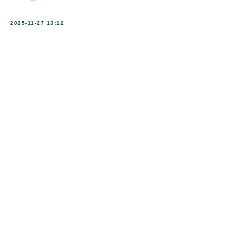
Наверх⠀⠀
2025-11-27 13:12
2011-2026
© Коллегия адвокатов «KGBP»
Политика конфиденциальности