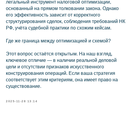
легальный инструмент налоговой оптимизации,
основанный на прямом толковании закона. Однако
его эффективность зависит от корректного
info@kurbalov.ru
структурирования сделок, соблюдения требований НК
РФ, учёта судебной практики по схожим кейсам.
+7 911 925-66-88
Telegram-канал
Где же граница между оптимизацией и схемой?
Этот вопрос остаётся открытым. На наш взгляд,
ключевое отличие — в наличии реальной деловой
цели и отсутствии признаков искусственного
конструирования операций. Если ваша стратегия
соответствует этим критериям, она имеет право на
существование.
Связаться с нами
2025-11-28 13:14
Наверх⠀⠀
2011-2026
© Коллегия адвокатов «KGBP»
Политика конфиденциальности