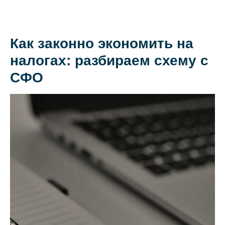
Как законно экономить на
О коллегии
налогах: разбираем схему с
Практики
СФО
Команда
Новости
Карьера
Контакты
+7 911 925-66-
info@kurbalov.