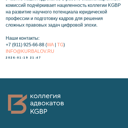
комиссий подчёркивает нацеленность коллегии KGBP
Telegram-канал
на развитие научного потенциала юридической
профессии и подготовку кадров для решения
сложных правовых задач цифровой эпохи.
Наши контакты:
+7 (911) 925-66-88
(
WA
|
TG
)
Связаться с нами
INFO@KURBALOV.RU
2026-01-19 21:47
Наверх⠀⠀
2011-2026
© Коллегия адвокатов «KGBP»
Политика конфиденциальности