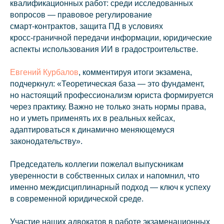
квалификационных работ: среди исследованных
вопросов — правовое регулирование
смарт‑контрактов, защита ПД в условиях
кросс‑граничной передачи информации, юридические
аспекты использования ИИ в градостроительстве.
Евгений Курбалов
, комментируя итоги экзамена,
подчеркнул: «Теоретическая база — это фундамент,
но настоящий профессионализм юриста формируется
через практику. Важно не только знать нормы права,
но и уметь применять их в реальных кейсах,
адаптироваться к динамично меняющемуся
законодательству».
Председатель коллегии пожелал выпускникам
уверенности в собственных силах и напомнил, что
именно междисциплинарный подход — ключ к успеху
info@kurbalov.ru
в современной юридической среде.
+7 911 925-66-88
Участие наших адвокатов в работе экзаменационных