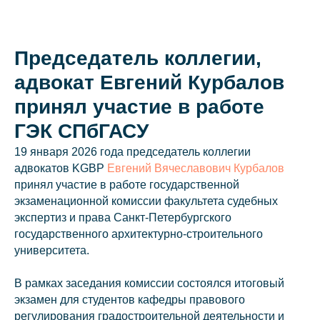
Председатель коллегии,
адвокат Евгений Курбалов
О коллегии
принял участие в работе
Практики
ГЭК СПбГАСУ
Команда
19 января 2026 года председатель коллегии
Новости
адвокатов KGBP
Евгений Вячеславович Курбалов
Карьера
принял участие в работе государственной
экзаменационной комиссии факультета судебных
Контакты
экспертиз и права Санкт‑Петербургского
государственного архитектурно‑строительного
университета.
+7 911 925-66-
info@kurbalov.
В рамках заседания комиссии состоялся итоговый
экзамен для студентов кафедры правового
регулирования градостроительной деятельности и