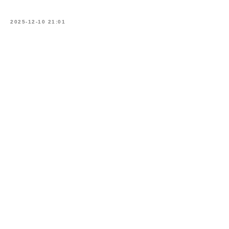
2025-12-10 21:01
Связаться с нами
Наверх⠀⠀
2011-2026
© Коллегия адвокатов «KGBP»
Политика конфиденциальности