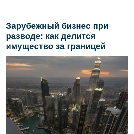
Зарубежный бизнес при
О коллегии
разводе: как делится
Практики
имущество за границей
Команда
Новости
Карьера
Контакты
+7 911 925-66-
info@kurbalov.