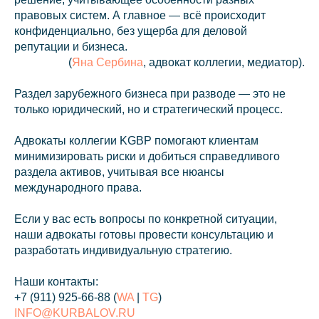
правовых систем. А главное — всё происходит
конфиденциально, без ущерба для деловой
репутации и бизнеса.
(
Яна Сербина
, адвокат коллегии, медиатор).
Раздел зарубежного бизнеса при разводе — это не
только юридический, но и стратегический процесс.
Адвокаты коллегии KGBP помогают клиентам
минимизировать риски и добиться справедливого
раздела активов, учитывая все нюансы
международного права.
info@kurbalov.ru
Если у вас есть вопросы по конкретной ситуации,
наши адвокаты готовы провести консультацию и
+7 911 925-66-88
разработать индивидуальную стратегию.
Telegram-канал
Наши контакты:
+7 (911) 925-66-88
(
WA
|
TG
)
INFO@KURBALOV.RU