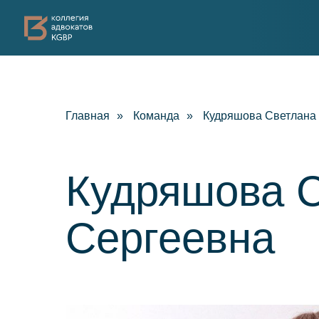
Практик
Главная
»
Команда
»
Кудряшова Светлана
Кудряшова 
Сергеевна