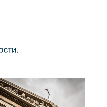
ь
ости.