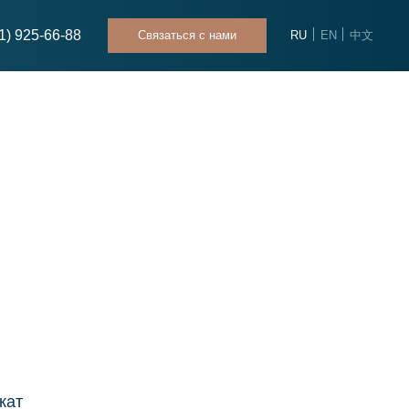
Связаться с нами
RU
EN
中文
Связаться с нами
RU
EN
中文
кат