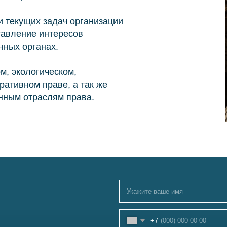
 текущих задач организации
тавление интересов
нных органах.
м, экологическом,
+7
ративном праве, а так же
нным отраслям права.
Я согласен(-на) с
политикой конфиденциальности
Отпра
info@kurbalov.ru