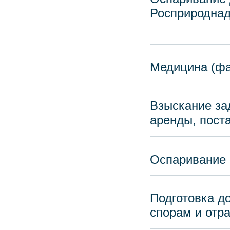
Росприроднад
Медицина (фа
Взыскание за
аренды, постав
Оспаривание 
Подготовка д
спорам и отр