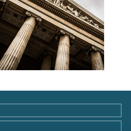
вить
Связаться с нами
Наверх⠀⠀