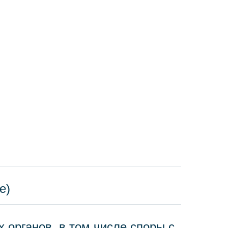
е)
 органов, в том числе споры с