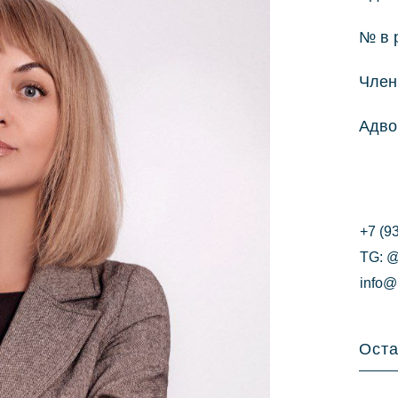
№ в 
Член
Адво
+7 (9
TG: 
info@
Оста