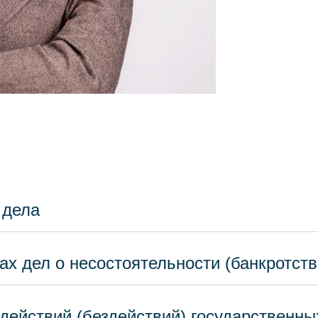
 дела
х дел о несостоятельности (банкротств
ействий (бездействий) государственных